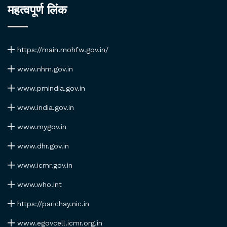
महत्वपूर्ण लिंक
https://main.mohfw.gov.in/
www.nhm.gov.in
www.pmindia.gov.in
www.india.gov.in
www.mygov.in
www.dhr.gov.in
www.icmr.gov.in
www.who.int
https://parichay.nic.in
www.egovcell.icmr.org.in