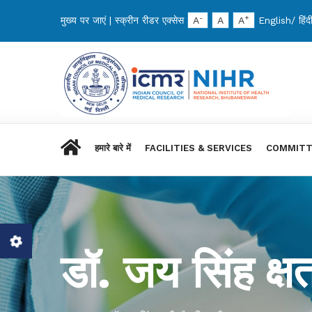
-
+
मुख्य पर जाएं
|
स्क्रीन रीडर एक्सेस
A
A
A
English
/
हिंद
हमारे बारे में
FACILITIES & SERVICES
COMMITT
डॉ. जय सिंह क्षत