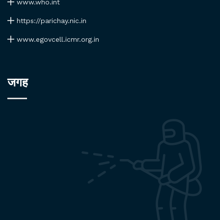
www.who.int
https://parichay.nic.in
www.egovcell.icmr.org.in
जगह