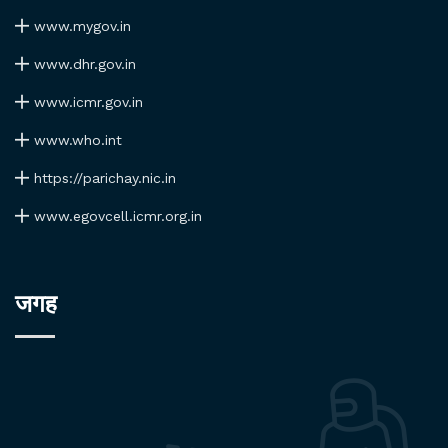
www.mygov.in
www.dhr.gov.in
www.icmr.gov.in
www.who.int
https://parichay.nic.in
www.egovcell.icmr.org.in
जगह